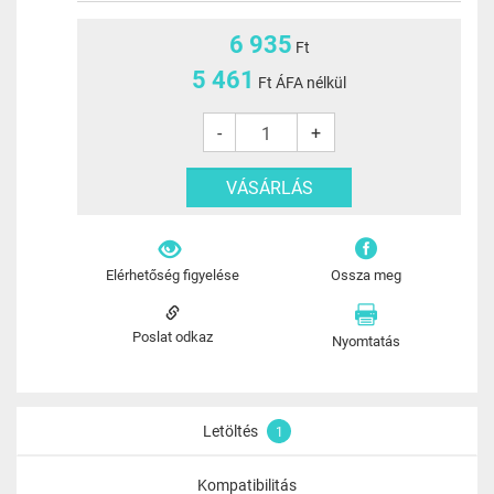
6 935
Ft
5 461
Ft ÁFA nélkül
-
+
Elérhetőség figyelése
Ossza meg
Poslat odkaz
Nyomtatás
Letöltés
1
Kompatibilitás