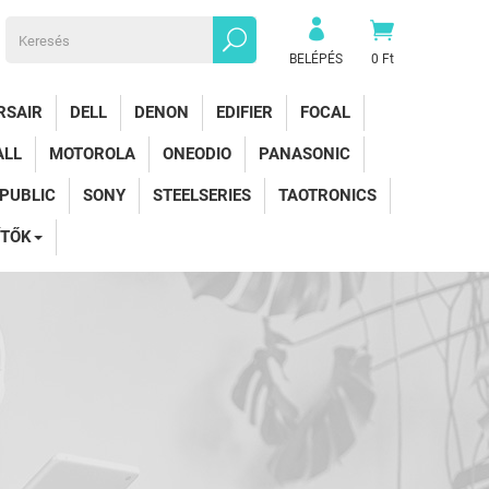
BELÉPÉS
0 Ft
RSAIR
DELL
DENON
EDIFIER
FOCAL
ALL
MOTOROLA
ONEODIO
PANASONIC
EPUBLIC
SONY
STEELSERIES
TAOTRONICS
ÍTŐK