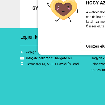
HOGY AZ
GYORS SZÁLLÍTÁS
O
A weboldalon
cookie-kat ha
kattintva meg
Összes eluta
Lépjen kapcsolatba velünk
A vásá
(+36) 1 445 0804
Visszaküld
info@fejhallgato-fulhallgato.hu
Hogyan v
Termesivy 41, 58001 Havlíčkův Brod
Felhasznál
áruszállít