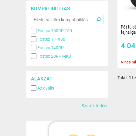
KOMPATIBILITÁS
Pót fülp
Fostex T50RP T50
fejhallg
Fostex TH-X00
Univerzál
4 0
magas m
Fostex T40RP
memóriah
tervezve,
Fostex 20RP MK3
kényelm
Nincs ra
Talált
1
te
ALAKZAT
Az ovális
Szűrők törlése