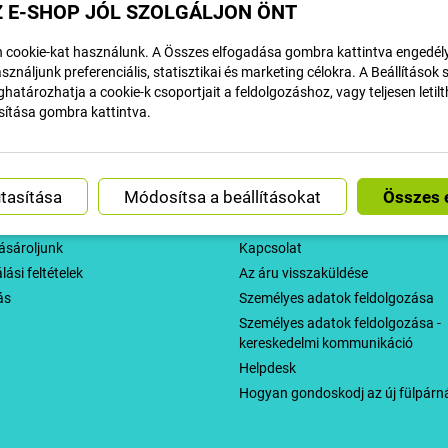
 E-SHOP JÓL SZOLGÁLJON ÖNT
N LINE FIZETÉSEK
ÜGYFÉLSZOLGÁL
 cookie-kat használunk. A Összes elfogadása gombra kattintva engedély
sználjunk preferenciális, statisztikai és marketing célokra. A Beállítások
határozhatja a cookie-k csoportjait a feldolgozáshoz, vagy teljesen letil
sítása gombra kattintva.
rlásról
Vállalat
Módosítsa a beállításokat
ési politika
Hirdessen árut
ásároljunk
Kapcsolat
ási feltételek
Az áru visszaküldése
ás
Személyes adatok feldolgozása
Személyes adatok feldolgozása -
kereskedelmi kommunikáció
Helpdesk
Hogyan gondoskodj az új fülpárná