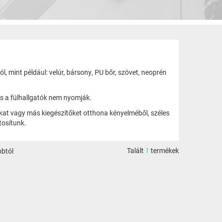
 mint például: velúr, bársony, PU bőr, szövet, neoprén
s a fülhallgatók nem nyomják.
kat vagy más kiegészítőket otthona kényelméből, széles
tosítunk.
Talált
1
termékek
bbtól