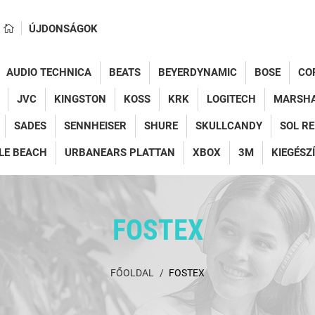
ÚJDONSÁGOK
AUDIO TECHNICA
BEATS
BEYERDYNAMIC
BOSE
CO
JVC
KINGSTON
KOSS
KRK
LOGITECH
MARSH
SADES
SENNHEISER
SHURE
SKULLCANDY
SOL R
LE BEACH
URBANEARS PLATTAN
XBOX
3M
KIEGÉSZ
FOSTEX
FŐOLDAL
FOSTEX