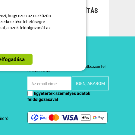
AT
INGYENES SZÁLLÍTÁS
ezi, hogy ezen az eszközön
LEHETSÉGES
 szerkesztése lehetőségre
thatja azok feldolgozását az
Kövessen minket
Legyen egy lépéssel előrébb, és iratkozzon fel
hírlevelünkre!.
Egyetértek
személyes adatok
feldolgozásával
idról