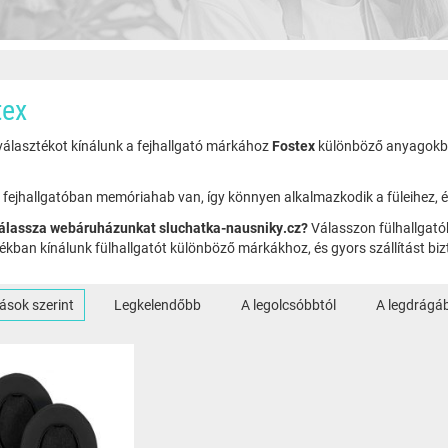
tex
választékot kínálunk a fejhallgató márkához
Fostex
különböző anyagokból,
fejhallgatóban memóriahab van, így könnyen alkalmazkodik a füleihez, é
válassza webáruházunkat sluchatka-nausniky.cz?
Válasszon fülhallgató
ékban kínálunk fülhallgatót különböző márkákhoz, és gyors szállítást biz
ások szerint
Legkelendőbb
A legolcsóbbtól
A legdrágá