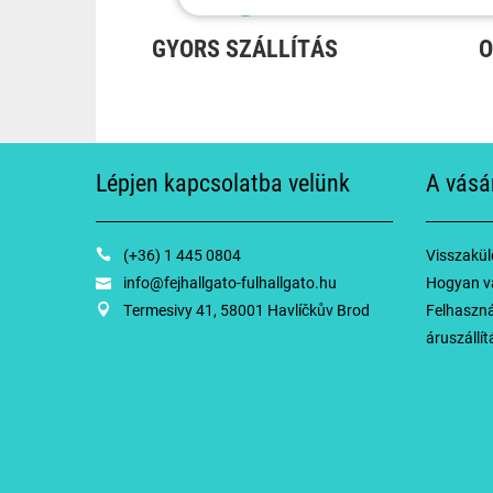
GYORS SZÁLLÍTÁS
O
Lépjen kapcsolatba velünk
A vásá
(+36) 1 445 0804
Visszaküld
info@fejhallgato-fulhallgato.hu
Hogyan v
Termesivy 41, 58001 Havlíčkův Brod
Felhasznál
áruszállít