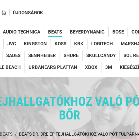
ÚJDONSÁGOK
AUDIO TECHNICA
BEATS
BEYERDYNAMIC
BOSE
CO
JVC
KINGSTON
KOSS
KRK
LOGITECH
MARSH
SADES
SENNHEISER
SHURE
SKULLCANDY
SOL R
LE BEACH
URBANEARS PLATTAN
XBOX
3M
KIEGÉSZ
FEJHALLGATÓKHOZ VALÓ PÓ
BŐR
BEATS
BEATS DR. DRE EP FEJHALLGATÓKHOZ VALÓ PÓT FÜLPÁRNÁ