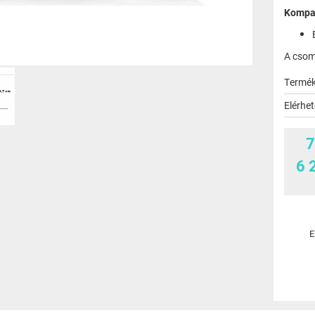
Kompat
A csom
Termé
Elérhe
7
6 
E