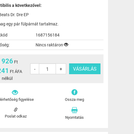
ibilis a következővel:
Beats Dr. Dre EP
ag egy pár fülpárnát tartalmaz.
kkód
1687156184
tőség:
Nincs raktáron
 926
Ft
-
+
241
Ft ÁFA
nélkül
lérhetőség figyelése
Ossza meg
Poslat odkaz
Nyomtatás