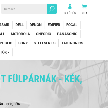
BELÉPÉS
0 Ft
RSAIR
DELL
DENON
EDIFIER
FOCAL
ALL
MOTOROLA
ONEODIO
PANASONIC
EPUBLIC
SONY
STEELSERIES
TAOTRONICS
ÍTŐK
T FÜLPÁRNÁK - KÉK,
K - KÉK, BŐR