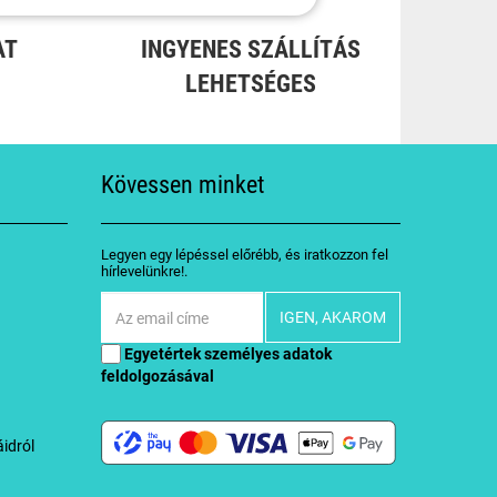
AT
INGYENES SZÁLLÍTÁS
LEHETSÉGES
Kövessen minket
Legyen egy lépéssel előrébb, és iratkozzon fel
hírlevelünkre!.
Egyetértek
személyes adatok
feldolgozásával
idról