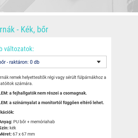
rnák - Kék, bőr
b változatok:
rnák remek helyettesítők régi vagy sérült fülpárnákhoz a
lgatóitok számára.
EM: a fejhallgatók nem részei a csomagnak.
EM: a színárnyalat a monitortól függően eltérő lehet.
ikációk:
Anyag:
PU bőr + memóriahab
Szín:
kék
Méret:
67 x 67 mm