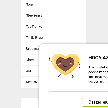
Sony
SteelSeries
TaoTronics
Turtle Beach
Urbanears Plattan
HOGY AZ
Xbox
A weboldalon
3M
cookie-kat ha
kattintva meg
Összes eluta
Kiegészítők