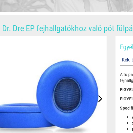
 Dr. Dre EP fejhallgatókhoz való pót fülpá
Egyé
A fülpá
fejhal
FIGYEL
FIGYEL
Specif