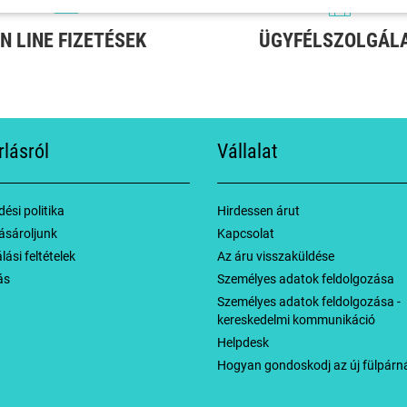
N LINE FIZETÉSEK
ÜGYFÉLSZOLGÁL
rlásról
Vállalat
ési politika
Hirdessen árut
ásároljunk
Kapcsolat
ási feltételek
Az áru visszaküldése
ás
Személyes adatok feldolgozása
Személyes adatok feldolgozása -
kereskedelmi kommunikáció
Helpdesk
Hogyan gondoskodj az új fülpárná