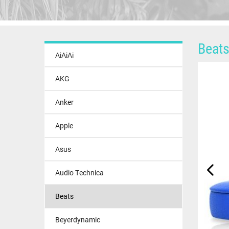
Beats
AiAiAi
AKG
Anker
Apple
Asus
Audio Technica
Beats
Beyerdynamic