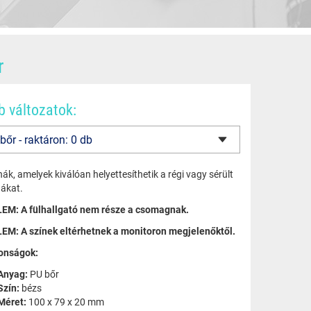
r
b változatok:
ák, amelyek kiválóan helyettesíthetik a régi vagy sérült
nákat.
EM: A fülhallgató nem része a csomagnak.
EM: A színek eltérhetnek a monitoron megjelenőktől.
onságok:
Anyag:
PU bőr
Szín:
bézs
Méret:
100 x 79 x 20 mm