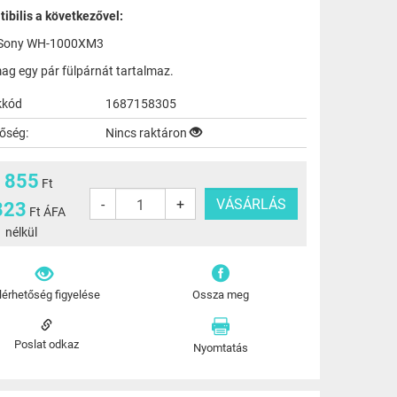
ibilis a következővel:
Sony WH-1000XM3
ag egy pár fülpárnát tartalmaz.
kkód
1687158305
tőség:
Nincs raktáron
 855
Ft
-
+
823
Ft ÁFA
nélkül
lérhetőség figyelése
Ossza meg
Poslat odkaz
Nyomtatás