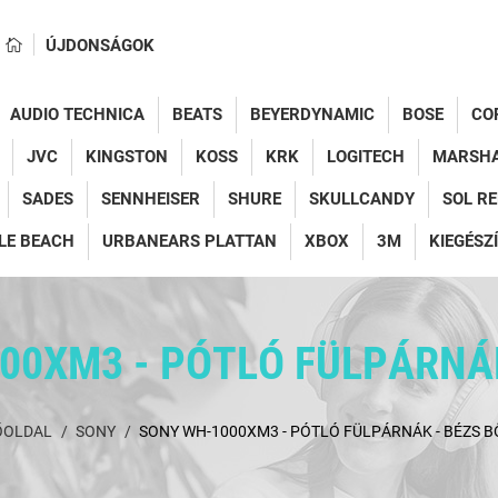
ÚJDONSÁGOK
AUDIO TECHNICA
BEATS
BEYERDYNAMIC
BOSE
CO
JVC
KINGSTON
KOSS
KRK
LOGITECH
MARSH
SADES
SENNHEISER
SHURE
SKULLCANDY
SOL R
LE BEACH
URBANEARS PLATTAN
XBOX
3M
KIEGÉSZ
00XM3 - PÓTLÓ FÜLPÁRNÁK
ŐOLDAL
SONY
SONY WH-1000XM3 - PÓTLÓ FÜLPÁRNÁK - BÉZS B