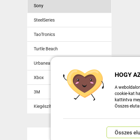
Sony
SteelSeries
TaoTronics
Turtle Beach
Urbanears Plattan
HOGY AZ
Xbox
A weboldalon
3M
cookie-kat ha
kattintva meg
Összes eluta
Kiegészítők