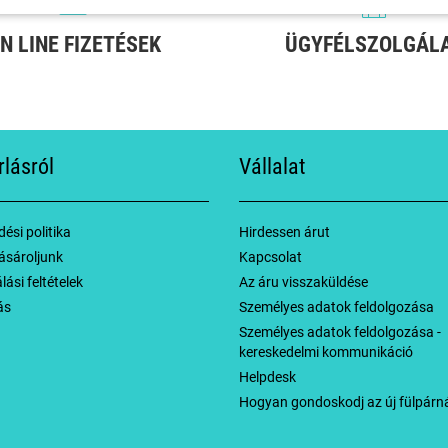
N LINE FIZETÉSEK
ÜGYFÉLSZOLGÁL
rlásról
Vállalat
ési politika
Hirdessen árut
ásároljunk
Kapcsolat
ási feltételek
Az áru visszaküldése
ás
Személyes adatok feldolgozása
Személyes adatok feldolgozása -
kereskedelmi kommunikáció
Helpdesk
Hogyan gondoskodj az új fülpárná