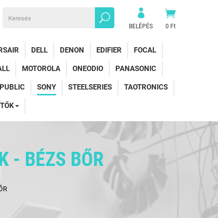
BELÉPÉS
0 Ft
RSAIR
DELL
DENON
EDIFIER
FOCAL
ALL
MOTOROLA
ONEODIO
PANASONIC
EPUBLIC
SONY
STEELSERIES
TAOTRONICS
ÍTŐK
 - BÉZS BŐR
ŐR