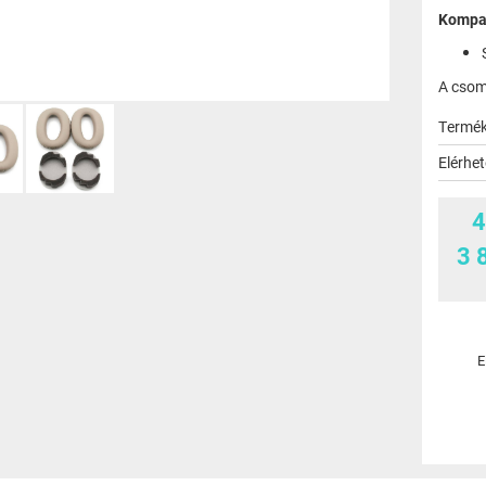
Kompat
A csom
Termé
Elérhe
4
3 
E