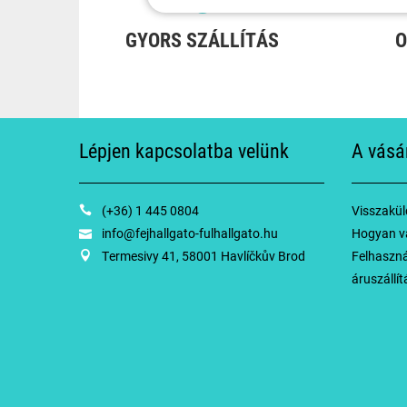
GYORS SZÁLLÍTÁS
O
Lépjen kapcsolatba velünk
A vásá
(+36) 1 445 0804
Visszaküld
info@fejhallgato-fulhallgato.hu
Hogyan v
Termesivy 41, 58001 Havlíčkův Brod
Felhasznál
áruszállít