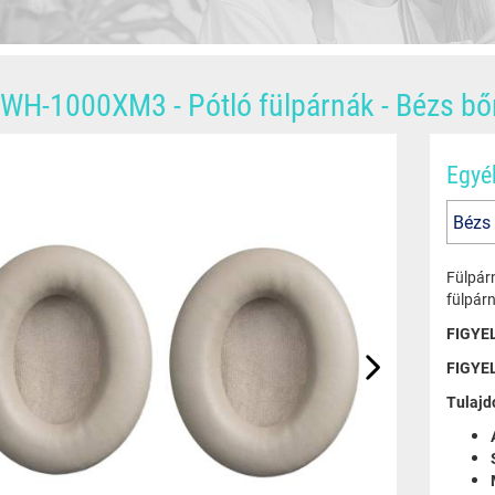
WH-1000XM3 - Pótló fülpárnák - Bézs bő
Egyé
Fülpárn
fülpár
FIGYEL
FIGYEL
Tulajd