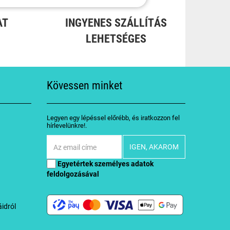
AT
INGYENES SZÁLLÍTÁS
LEHETSÉGES
Kövessen minket
Legyen egy lépéssel előrébb, és iratkozzon fel
hírlevelünkre!.
Egyetértek
személyes adatok
feldolgozásával
idról