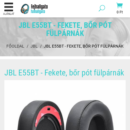
0 Ft
AJÁNLAT
JBL E55BT - FEKETE, BŐR PÓT
FÜLPÁRNÁK
FŐOLDAL
JBL
JBL E55BT - FEKETE, BŐR PÓT FÜLPÁRNÁK
JBL E55BT - Fekete, bőr pót fülpárnák