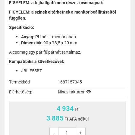
FIGYELEM: a fejhallgató nem része a csomagnak.
FIGYELEM: a színek eltérhetnek a monitor beállításaitól
függően.
Specifikáció:
Anyag:
PU bőr + memóriahab
Dimenziók:
90 x 73,5 x 20 mm
A csomag egy pár fülpárnát tartalmaz.
Kompatibilis a következővel:
JBL E55BT
Termékkód
1687157345
Elérhetőség:
Nincs raktáron
4 934
Ft
3 885
Ft ÁFA nélkül
-
+