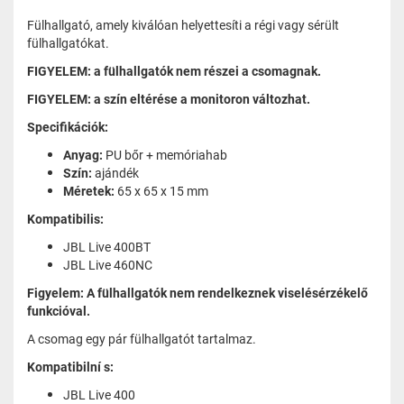
Fülhallgató, amely kiválóan helyettesíti a régi vagy sérült
fülhallgatókat.
FIGYELEM: a fülhallgatók nem részei a csomagnak.
FIGYELEM: a szín eltérése a monitoron változhat.
Specifikációk:
Anyag:
PU bőr + memóriahab
Szín:
ajándék
Méretek:
65 x 65 x 15 mm
Kompatibilis:
JBL Live 400BT
JBL Live 460NC
Figyelem: A fülhallgatók nem rendelkeznek viselésérzékelő
funkcióval.
A csomag egy pár fülhallgatót tartalmaz.
Kompatibilní s:
JBL Live 400