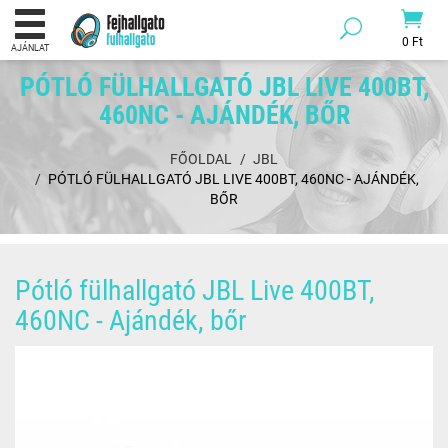
0 Ft
AJÁNLAT
PÓTLÓ FÜLHALLGATÓ JBL LIVE 400BT,
460NC - AJÁNDÉK, BŐR
FŐOLDAL
JBL
PÓTLÓ FÜLHALLGATÓ JBL LIVE 400BT, 460NC - AJÁNDÉK,
BŐR
Pótló fülhallgató JBL Live 400BT,
460NC - Ajándék, bőr