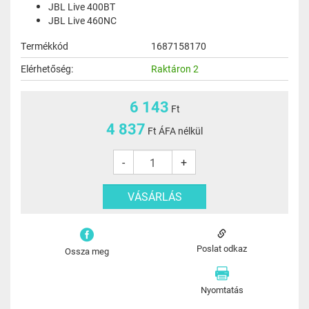
JBL Live 400BT
JBL Live 460NC
Termékkód
1687158170
Elérhetőség:
Raktáron 2
6 143
Ft
4 837
Ft ÁFA nélkül
-
+
Poslat odkaz
Ossza meg
Nyomtatás