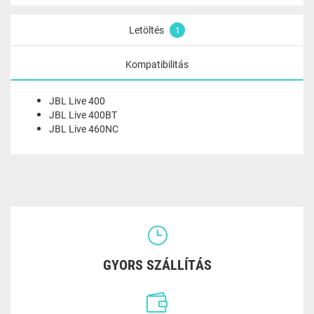
Letöltés
1
Kompatibilitás
JBL Live 400
JBL Live 400BT
JBL Live 460NC
GYORS SZÁLLÍTÁS