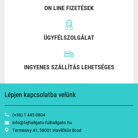
ON LINE FIZETÉSEK
ÜGYFÉLSZOLGÁLAT
INGYENES SZÁLLÍTÁS LEHETSÉGES
Lépjen kapcsolatba velünk
(+36) 1 445 0804
info@fejhallgato-fulhallgato.hu
Termesivy 41, 58001 Havlíčkův Brod