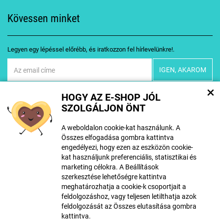
Kövessen minket
Legyen egy lépéssel előrébb, és iratkozzon fel hírlevelünkre!.
Egyetértek
személyes adatok feldolgozásával
×
HOGY AZ E-SHOP JÓL
SZOLGÁLJON ÖNT
A weboldalon cookie-kat használunk. A
Összes elfogadása gombra kattintva
A tartalom létrehozásakor mesterséges intelligencia eszközöket
engedélyezi, hogy ezen az eszközön cookie-
használhattak. További információ
itt található
.
kat használjunk preferenciális, statisztikai és
marketing célokra. A Beállítások
szerkesztése lehetőségre kattintva
meghatározhatja a cookie-k csoportjait a
© Szerzői jog ECLIPSERA s.r.o.
feldolgozáshoz, vagy teljesen letilthatja azok
Minden jog fentartva
feldolgozását az Összes elutasítása gombra
kattintva.